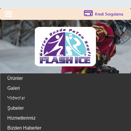
Kredi Sorgulama
Ürünler
Galeri
Kredi Sorgulama
Videolar
Şubeler
Bilgilenizi görüntülemek için aşağıdaki bilgileri doldurunuz.
Hizmetlerimiz
Bizden Haberler