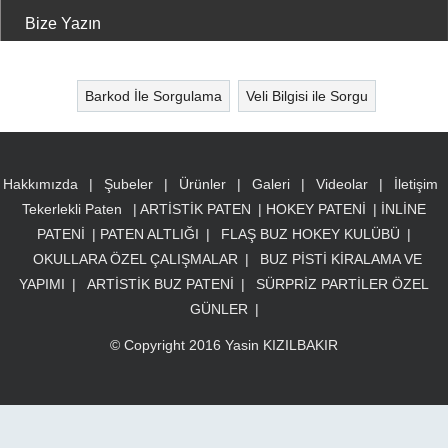
Sorgu Türü
Bize Yazın
Hakkımızda
|
Şubeler
|
Ürünler
|
Galeri
|
Videolar
|
İletişim
Tekerlekli Paten
|
ARTİSTİK PATEN
|
HOKEY PATENİ
|
İNLİNE
PATENİ
|
PATEN ALTLIĞI
|
FLAŞ BUZ HOKEY KULÜBÜ
|
OKULLARA ÖZEL ÇALIŞMALAR
|
BUZ PİSTİ KİRALAMA VE
YAPIMI
|
ARTİSTİK BUZ PATENİ
|
SÜRPRİZ PARTİLER ÖZEL
GÜNLER
|
© Copyright 2016 Yasin KIZILBAKIR